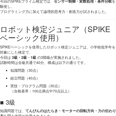
今回のSPIKEプライム検定では、
センサー制御・変数処理・条件分岐
を
駆使し、
プログラミング力に加えて論理的思考力・創造力が試されました。
ロボット検定ジュニア（SPIKE
ベーシック使用）
SPIKEベーシックを使用したロボット検定ジュニアは、小学校低学年を
対象にした検定で、
今回は
3級・2級・1級
の3階級が実施されました。
試験時間は全級共通で40分、構成は以下の通りです。
知識問題（30点）
組立問題（40点）
実技・プログラム問題（30点）
（合格基準：100点満点中70点以上）
■ 3級
知識問題では、
てんびんのはたらき・モーターの回転方向・力の伝わり
方
を問う内容が出題されました。