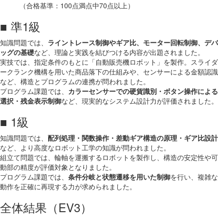
（合格基準：100点満点中70点以上）
■ 準1級
知識問題では、
ライントレース制御やギア比、モーター回転制御、デバ
ッグの基礎
など、理論と実践を結びつける内容が出題されました。
実技では、指定条件のもとに「自動販売機ロボット」を製作。スライダ
ークランク機構を用いた商品落下の仕組みや、センサーによる金額認識
など、構造とプログラムの連携が問われました。
プログラム課題では、
カラーセンサーでの硬貨識別・ボタン操作による
選択・残金表示制御
など、現実的なシステム設計力が評価されました。
■ 1級
知識問題では、
配列処理・関数操作・差動ギア構造の原理・ギア比設計
など、より高度なロボット工学の知識が問われました。
組立て問題では、輪軸を運搬するロボットを製作し、構造の安定性や可
動部の精度が評価対象となりました。
プログラム課題では、
条件分岐と状態遷移を用いた制御
を行い、複雑な
動作を正確に再現する力が求められました。
全体結果（EV3）