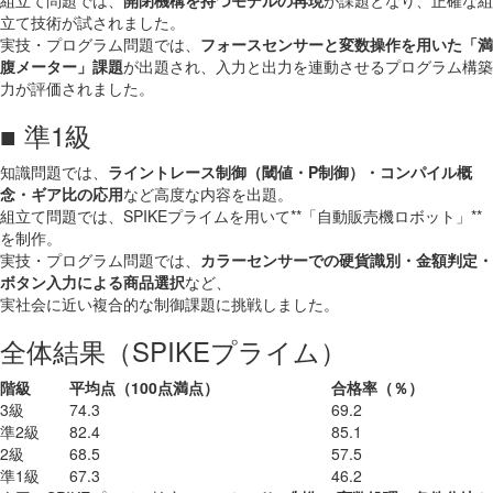
組立て問題では、
開閉機構を持つモデルの再現
が課題となり、正確な組
立て技術が試されました。
実技・プログラム問題では、
フォースセンサーと変数操作を用いた「満
腹メーター」課題
が出題され、入力と出力を連動させるプログラム構築
力が評価されました。
■ 準1級
知識問題では、
ライントレース制御（閾値・P制御）・コンパイル概
念・ギア比の応用
など高度な内容を出題。
組立て問題では、SPIKEプライムを用いて**「自動販売機ロボット」**
を制作。
実技・プログラム問題では、
カラーセンサーでの硬貨識別・金額判定・
ボタン入力による商品選択
など、
実社会に近い複合的な制御課題に挑戦しました。
全体結果（SPIKEプライム）
階級
平均点（100点満点）
合格率（％）
3級
74.3
69.2
準2級
82.4
85.1
2級
68.5
57.5
準1級
67.3
46.2