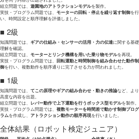
組立問題では、
遊園地のアトラクションモデル
を製作。
実技・プログラム問題では、
モーターの回転・停止を繰り返す制御
を行
い、時間設定と順序理解を評価しました。
■ 2級
知識問題では、
ギアの仕組み・センサーの活用・力の伝達
に関する基礎
理解を確認。
組立問題では、
モーターとリンク機構を用いた乗り物モデル
を再現。
実技・プログラム問題では、
回転運動と時間制御を組み合わせた動作制
御
を行い、複数動作を順序通りに完了させる力が問われました。
■ 1級
知識問題では、
てこの原理やギアの組み合わせ・動きの推論
など、より
高度な内容を出題。
組立問題では、
レバー動作で上下運動を行うボックス型モデル
を製作。
実技・プログラム問題では、
複数モーターを時間差で動かす制御プログ
ラム
を作成し、
アトラクション動作の順序再現
を行いました。
全体結果（ロボット検定ジュニア）
階級
平均点（100点満点）
合格率（％）