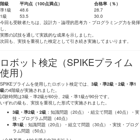
階級
平均点（100点満点）
合格率（％）
準1級
48.6
28.7
1級
53.5
30.0
今回も受験者たちは、設計力・論理的思考力・プログラミング力を発揮
し、
実際の試技を通して実践的な成果を示しました。
次回も、実技を重視した検定として引き続き実施してまいります。
ロボット検定（SPIKEプライム
使用）
SPIKEプライムを使用したロボット検定では、
3級・準2級・2級・準1
級
の4階級が実施されました。
試験時間は3級・準2級が60分、2級・準1級が90分です。
いずれの級も、実技を重視した形式で実施されました。
3級・準2級・2級
：知識問題（20点）・組立て問題（40点）・実
技・プログラム問題（40点）
準1級
：知識問題（20点）・組立て問題（30点）・実技・プログ
ラム問題（50点）