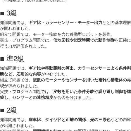
（合格基準：100点満点中70点以上）
■ 3級
知識問題では、
ギア比・カラーセンサー・モーター出力
などの基本理解
が問われました。
組立て問題では、モーター接続を含む移動型ロボットを製作。
実技・プログラム問題では、
信地回転や指定時間での動作制御
を正確に
行う力が評価されました。
■ 準2級
知識問題では、
ギア比や移動距離の算出、カラーセンサーによる条件判
断など、応用的な内容
が中心でした。
組立て問題では、
複数のモーターやセンサーを用いた複雑な構造体の再
現
が求められました。
実技・プログラム問題では、
変数を用いた条件分岐や繰り返し制御を構
築し、センサーとの連携精度
が合否を分けました。
■ 2級
知識問題では、
歯車比、タイヤ径と距離の関係、光の三原色
などの内容
が出題されました。