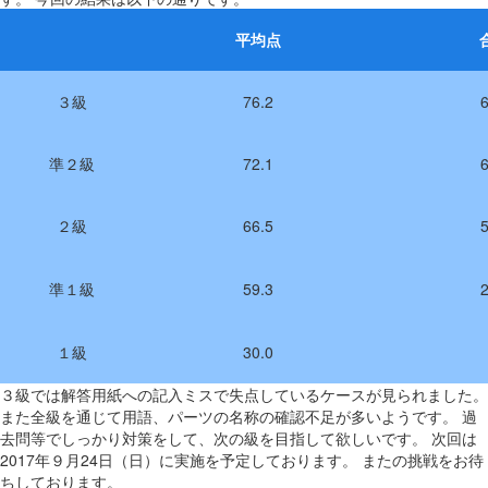
平均点
３級
76.2
準２級
72.1
２級
66.5
準１級
59.3
１級
30.0
３級では解答用紙への記入ミスで失点しているケースが見られました。
また全級を通じて用語、パーツの名称の確認不足が多いようです。 過
去問等でしっかり対策をして、次の級を目指して欲しいです。 次回は
2017年９月24日（日）に実施を予定しております。 またの挑戦をお待
ちしております。